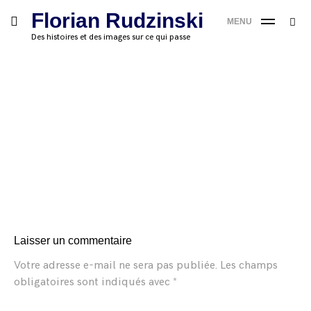
Skip
Florian Rudzinski
Searc
toggle
MENU
to
SE
open/close
for:
Des histoires et des images sur ce qui passe
sidebar
content
'
Laisser un commentaire
Votre adresse e-mail ne sera pas publiée.
Les champs
obligatoires sont indiqués avec
*