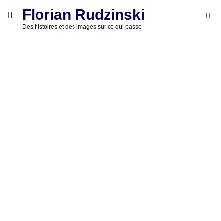
Skip
Florian Rudzinski
Searc
toggle
to
SE
open/close
for:
Des histoires et des images sur ce qui passe
sidebar
content
'
FLORIAN
22 mai 2016