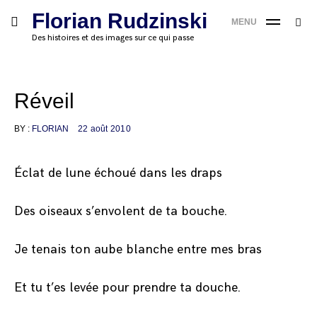
Skip
Florian Rudzinski
Searc
toggle
MENU
to
SE
open/close
for:
Des histoires et des images sur ce qui passe
sidebar
content
'
Réveil
BY :
FLORIAN
22 août 2010
Éclat de lune échoué dans les draps
Des oiseaux s’envolent de ta bouche.
Je tenais ton aube blanche entre mes bras
Et tu t’es levée pour prendre ta douche.