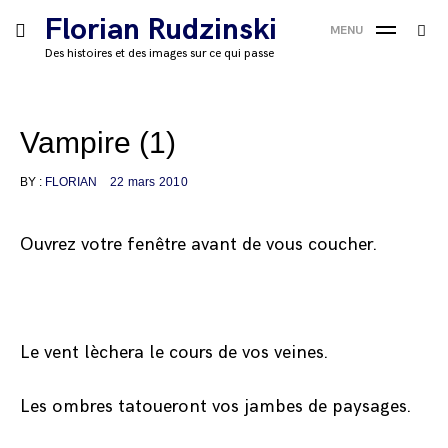
Skip
Florian Rudzinski
Searc
toggle
MENU
to
SE
open/close
for:
Des histoires et des images sur ce qui passe
sidebar
content
'
Vampire (1)
BY :
FLORIAN
22 mars 2010
Ouvrez votre fenêtre avant de vous coucher.
Le vent lèchera le cours de vos veines.
Les ombres tatoueront vos jambes de paysages.